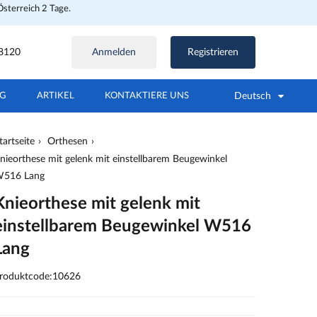
Österreich 2 Tage.
8120
Anmelden
Registrieren
Deutsch
NG
ARTIKEL
KONTAKTIERE UNS
tartseite
Orthesen
nieorthese mit gelenk mit einstellbarem Beugewinkel
516 Lang
Knieorthese mit gelenk mit
einstellbarem Beugewinkel W516
Lang
roduktcode:10626