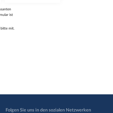
essanten
mular ist
bitte mit.
Folgen Sie uns in den sozialen Netzwerken