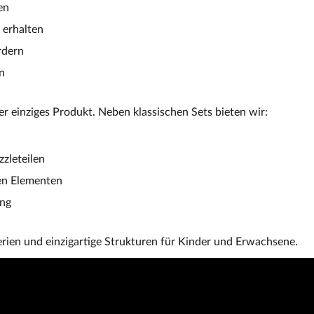
en
 erhalten
rdern
n
r einziges Produkt. Neben klassischen Sets bieten wir:
zleteilen
en Elementen
ung
erien und einzigartige Strukturen für Kinder und Erwachsene.