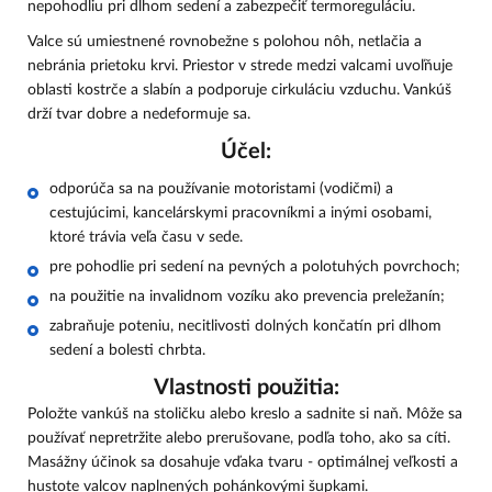
nepohodliu pri dlhom sedení a zabezpečiť termoreguláciu.
Valce sú umiestnené rovnobežne s polohou nôh, netlačia a
nebránia prietoku krvi. Priestor v strede medzi valcami uvoľňuje
oblasti kostrče a slabín a podporuje cirkuláciu vzduchu. Vankúš
drží tvar dobre a nedeformuje sa.
Účel:
odporúča sa na používanie motoristami (vodičmi) a
cestujúcimi, kancelárskymi pracovníkmi a inými osobami,
ktoré trávia veľa času v sede.
pre pohodlie pri sedení na pevných a polotuhých povrchoch;
na použitie na invalidnom vozíku ako prevencia preležanín;
zabraňuje poteniu, necitlivosti dolných končatín pri dlhom
sedení a bolesti chrbta.
Vlastnosti použitia:
Položte vankúš na stoličku alebo kreslo a sadnite si naň. Môže sa
používať nepretržite alebo prerušovane, podľa toho, ako sa cíti.
Masážny účinok sa dosahuje vďaka tvaru - optimálnej veľkosti a
hustote valcov naplnených pohánkovými šupkami.