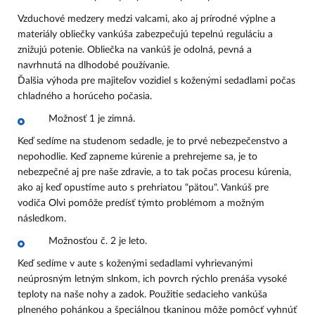
Vzduchové medzery medzi valcami, ako aj prírodné výplne a
materiály obliečky vankúša zabezpečujú tepelnú reguláciu a
znižujú potenie. Obliečka na vankúš je odolná, pevná a
navrhnutá na dlhodobé používanie.
Ďalšia výhoda pre majiteľov vozidiel s koženými sedadlami počas
chladného a horúceho počasia.
Možnosť 1 je zimná.
Keď sedíme na studenom sedadle, je to prvé nebezpečenstvo a
nepohodlie. Keď zapneme kúrenie a prehrejeme sa, je to
nebezpečné aj pre naše zdravie, a to tak počas procesu kúrenia,
ako aj keď opustíme auto s prehriatou "pätou". Vankúš pre
vodiča Olvi pomôže predísť týmto problémom a možným
následkom.
Možnosťou č. 2 je leto.
Keď sedíme v aute s koženými sedadlami vyhrievanými
neúprosným letným slnkom, ich povrch rýchlo prenáša vysoké
teploty na naše nohy a zadok. Použitie sedacieho vankúša
plneného pohánkou a špeciálnou tkaninou môže pomôcť vyhnúť