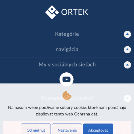
ORTEK
Kategórie
navigácia
My v sociálnych sieťach
Dostupnosť | objednať
Na našom webe používame súbory cookie, ktoré nám pomáhajú
zlepšovať tento web
Ochrana dát.
Dobré ráno! Toto je stránka pre veľkoobchodných zákazníkov.
Ortek - veľkoobchod s ortopedickým tovarom
Odmietnuť
Nastavenia
Akceptovať
Ceny, predajné a objednávkové formuláre je možné zobraziť až po