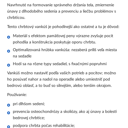
Navrhnuté na formovanie správneho držania tela, zmiernenie
únavy z dlhodobého sedenia a prevenciu a liečbu problémov s
chrbticou.
Tento chrbtový vankúš je pohodlnejší ako ostatné a tu je dôvod:
Materiál s efektom pamäťovej peny výrazne zvyšuje pocit
pohodlia a konštrukcia poskytuje oporu chrbtu.
Optimalizovaná hrúbka vankúša: nezaberá príliš veľa miesta
na sedadle
Hodí sa na rôzne typy sedadiel, s fixačnými popruhmi
Vankúš možno nastaviť podľa vašich potrieb a pocitov; možno
ho posúvať nahor a nadol na operadle alebo umiestniť pod
bedrovú oblasť, a to buď so silnejším, alebo tenším okrajom.
Používanie:
pri dlhšom sedení;
prevencia osteochondrózy a skoliózy, ako aj únavy a bolesti
bedrovej chrbtice;
podpora chrbta počas rehabilitácie;