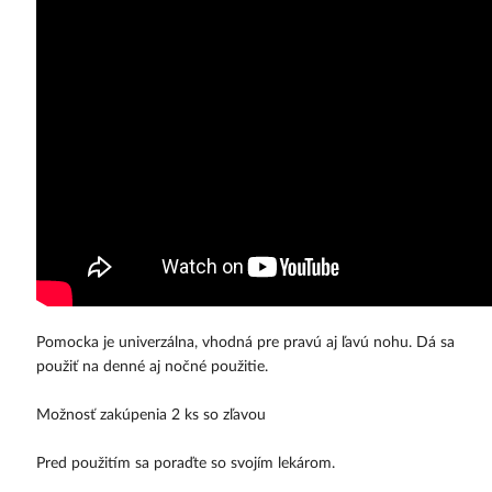
Pomocka je univerzálna, vhodná pre pravú aj ľavú nohu. Dá sa 
použiť na denné aj nočné použitie.
Možnosť zakúpenia 2 ks so zľavou
Pred použitím sa poraďte so svojím lekárom.