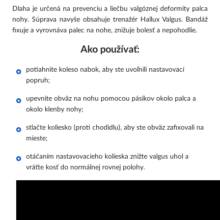
Dlaha je určená na prevenciu a liečbu valgóznej deformity palca
nohy. Súprava navyše obsahuje trenažér Hallux Valgus. Bandáž
fixuje a vyrovnáva palec na nohe, znižuje bolesť a nepohodlie.
Ako používať:
potiahnite koleso nabok, aby ste uvoľnili nastavovací
popruh;
upevnite obväz na nohu pomocou pásikov okolo palca a
okolo klenby nohy;
stlačte koliesko (proti chodidlu), aby ste obväz zafixovali na
mieste;
otáčaním nastavovacieho kolieska znížte valgus uhol a
vráťte kosť do normálnej rovnej polohy.