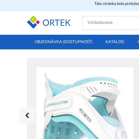
Táto stránka bola prelož
ORTEK
OBJEDNÁVKA (DOSTUPNOSŤ)
KATALÓG