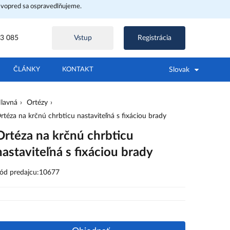
 vopred sa ospravedlňujeme.
3 085
Vstup
Registrácia
Slovak
ČLÁNKY
KONTAKT
lavná
Ortézy
rtéza na krčnú chrbticu nastaviteľná s fixáciou brady
Ortéza na krčnú chrbticu
nastaviteľná s fixáciou brady
ód predajcu:10677