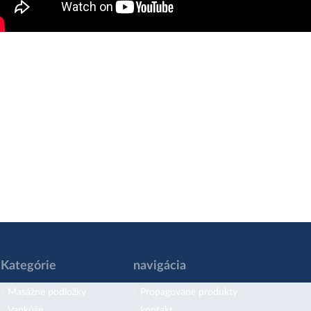
Kategórie
navigácia
Masážne podložky
Propagované produkty
Vankúše
kontakt