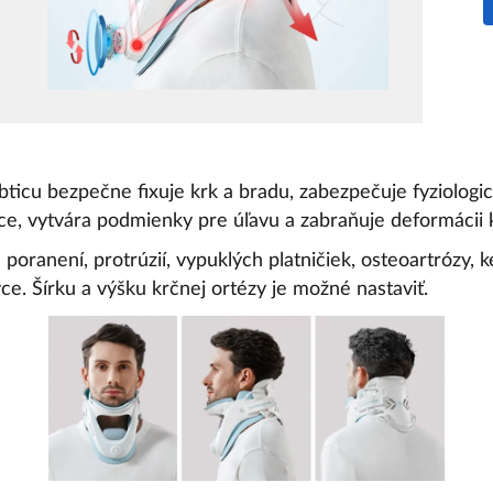
bticu bezpečne fixuje krk a bradu, zabezpečuje fyziologi
ice, vytvára podmienky pre úľavu a zabraňuje deformácii 
 poranení, protrúzií, vypuklých platničiek, osteoartrózy, 
ce. Šírku a výšku krčnej ortézy je možné nastaviť.