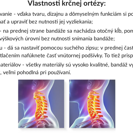
Vlastnosti krčnej ortézy:
anie - vďaka tvaru, dizajnu a dômyselným funkciám si p
ať a upraviť bez nutnosti jej vyzliekania;
 - na prednej strane bandáže sa nachádza otočný kĺb, p
výškových úrovní bez nutnosti snímania bandáže;
 - dá sa nastaviť pomocou suchého zipsu; v prednej časti
stlačením nafúknete časť vnútornej podšívky. To tiež prisp
ateriálov - všetky materiály sú vysoko kvalitné, bandáž vy
, veľmi pohodlná pri používaní.