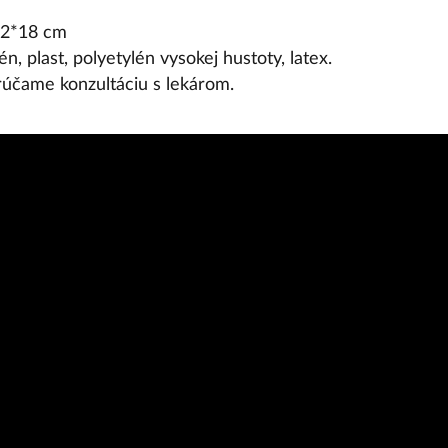
*22*18 cm
n, plast, polyetylén vysokej hustoty, latex.
účame konzultáciu s lekárom.