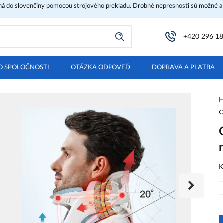
ená do slovenčiny pomocou strojového prekladu. Drobné nepresnosti sú možné a
+420 296 18
O SPOLOČNOSTI
OTÁZKA ODPOVEĎ
DOPRAVA A PLATBA
H
O
K