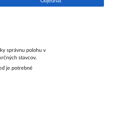
Objednať
cky správnu polohu v
krčných stavcov.
keď je potrebné