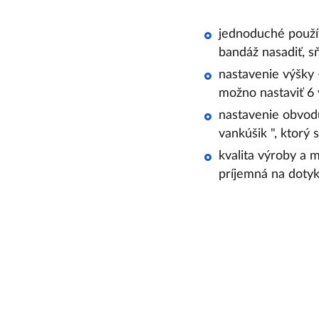
jednoduché použív
bandáž nasadiť, sň
nastavenie výšky
možno nastaviť 6 
nastavenie obvodu
vankúšik ", ktorý 
kvalita výroby a m
príjemná na dotyk