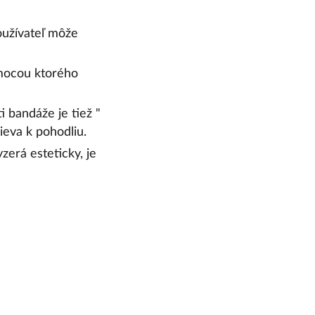
oužívateľ môže
omocou ktorého
 bandáže je tiež "
ieva k pohodliu.
zerá esteticky, je