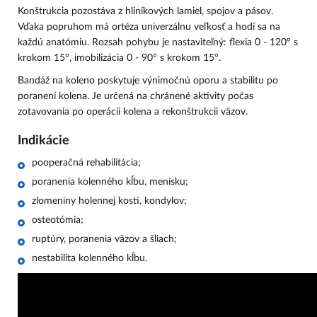
Konštrukcia pozostáva z hliníkových lamiel, spojov a pásov.
Vďaka popruhom má ortéza univerzálnu veľkosť a hodí sa na
každú anatómiu. Rozsah pohybu je nastaviteľný: flexia 0 - 120° s
krokom 15°, imobilizácia 0 - 90° s krokom 15°.
Bandáž na koleno poskytuje výnimočnú oporu a stabilitu po
poranení kolena. Je určená na chránené aktivity počas
zotavovania po operácii kolena a rekonštrukcii väzov.
Indikácie
pooperačná rehabilitácia;
poranenia kolenného kĺbu, menisku;
zlomeniny holennej kosti, kondylov;
osteotómia;
ruptúry, poranenia väzov a šliach;
nestabilita kolenného kĺbu.