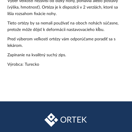
Výber veľkosti nezávisí od dĺžky nohy, pohlavia alebo postavy
(výška, hmotnosť). Ortéza je k dispozícii v 2 verziách, ktoré sa
líšia rozsahom fixácie nohy.
Tieto ortézy by sa nemali používať na oboch nohách súčasne,
pretože môže dôjsť k deformácii nastavovacieho kĺbu.
Pred výberom veľkosti ortézy vám odporúčame poradiť sa s
lekárom.
Zapínanie na kvalitný suchý zips.
Výrobca: Turecko
ORTEK