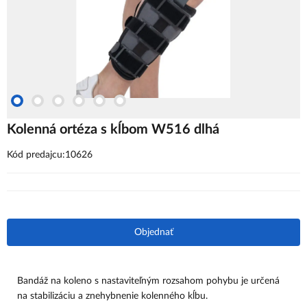
Kolenná ortéza s kĺbom W516 dlhá
Kód predajcu:10626
Objednať
Bandáž na koleno s nastaviteľným rozsahom pohybu je určená
na stabilizáciu a znehybnenie kolenného kĺbu.