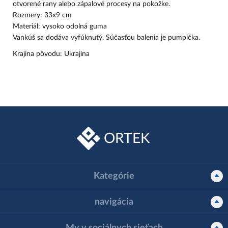
otvorené rany alebo zápalové procesy na pokožke.
Rozmery: 33х9 cm
Materiál: vysoko odolná guma
Vankúš sa dodáva vyfúknutý. Súčasťou balenia je pumpička.
Krajina pôvodu: Ukrajina
ORTEK
Kategórie
navigácia