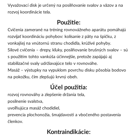
Vyvažovací disk je určený na posilňovanie svalov a väzov a na
rozvoj koordinácie tela.
Použitie:
Cvičenia zamerané na tréning rovnovážneho aparátu pomáhajú
rozvíjať koordináciu pohybov: kolísanie z päty na špičku, z
vonkajšej na vnútornú stranu chodidla, krúživé pohyby.
Silové cvičenia – drepy, kľuky, posilňovanie brušných svalov – sú
s použitím tohto vankúša účinnejšie, pretože zapájajú aj
stabilizačné svaly udržiavajúce telo v rovnováhe.
Masáž – výstupky na vypuklom povrchu disku pôsobia bodovo
na pokožku, čím zlepšujú krvný obeh.
Účel použitia:
rozvoj rovnováhy a zlepšenie držania tela,
posilnenie svalstva,
uvoľňujúca masáž chodidiel,
prevencia plochonožia, šmajdavosti a vbočeného postavenia
členkov.
Kontraindikácie: