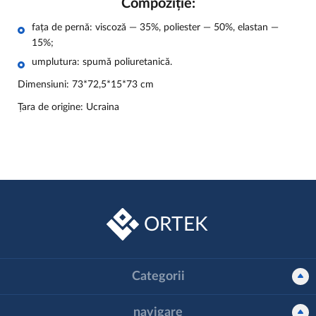
Compoziție:
fața de pernă: viscoză — 35%, poliester — 50%, elastan —
15%;
umplutura: spumă poliuretanică.
Dimensiuni: 73*72,5*15*73 cm
Țara de origine: Ucraina
ORTEK
Categorii
navigare