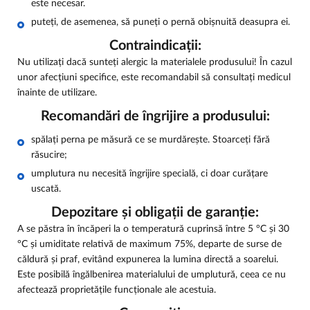
este necesar.
puteți, de asemenea, să puneți o pernă obișnuită deasupra ei.
Contraindicații:
Nu utilizați dacă sunteți alergic la materialele produsului! În cazul
unor afecțiuni specifice, este recomandabil să consultați medicul
înainte de utilizare.
Recomandări de îngrijire a produsului:
spălați perna pe măsură ce se murdărește. Stoarceți fără
răsucire;
umplutura nu necesită îngrijire specială, ci doar curățare
uscată.
Depozitare și obligații de garanție:
A se păstra în încăperi la o temperatură cuprinsă între 5 °C și 30
°C și umiditate relativă de maximum 75%, departe de surse de
căldură și praf, evitând expunerea la lumina directă a soarelui.
Este posibilă îngălbenirea materialului de umplutură, ceea ce nu
afectează proprietățile funcționale ale acestuia.