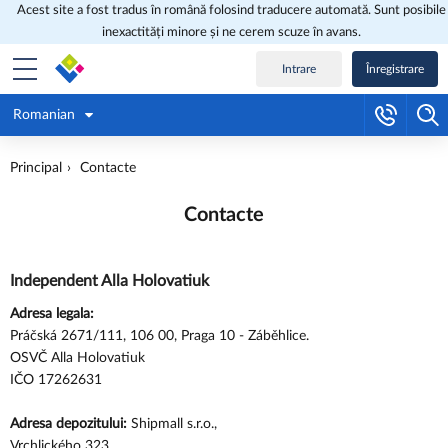
Acest site a fost tradus în română folosind traducere automată. Sunt posibile
inexactități minore și ne cerem scuze în avans.
Intrare
Înregistrare
Romanian
Principal
Contacte
Contacte
Independent Alla Holovatiuk
Adresa legala:
Práčská 2671/111, 106 00, Praga 10 - Záběhlice.
OSVČ Alla Holovatiuk
IČО 17262631
Adresa depozitului:
Shipmall s.r.o.,
Vrchlického 323