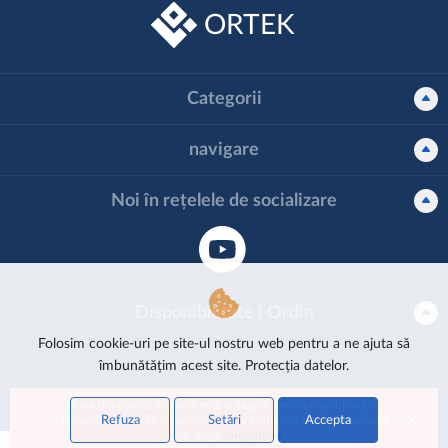
ORTEK
Categorii
navigare
Noi în rețelele de socializare
Disponibilitate | Ordin
Folosim cookie-uri pe site-ul nostru web pentru a ne ajuta să
îmbunătățim acest site.
Protecția datelor.
Buna dimineata! Aceasta este o pagină pentru clienții angro.
Ortek - comerț cu ridicata al produselor ortopedice
Refuza
Setări
Accepta
Prețurile, vânzările și formularele de comandă pot fi vizualizate
doar după
înregistrare
Cookie Setting