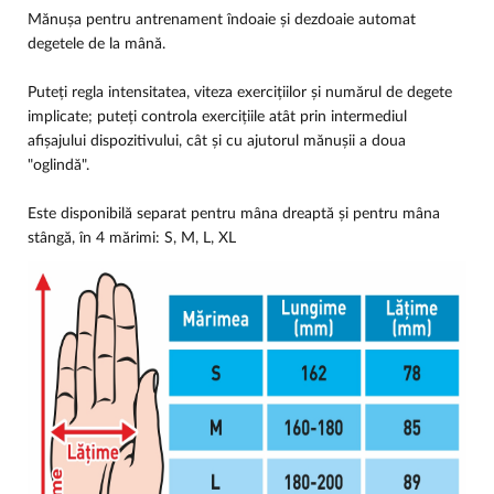
Mănușa pentru antrenament îndoaie și dezdoaie automat
degetele de la mână.
Puteți regla intensitatea, viteza exercițiilor și numărul de degete
implicate; puteți controla exercițiile atât prin intermediul
afișajului dispozitivului, cât și cu ajutorul mănușii a doua
"oglindă".
Este disponibilă separat pentru mâna dreaptă și pentru mâna
stângă, în 4 mărimi: S, M, L, XL