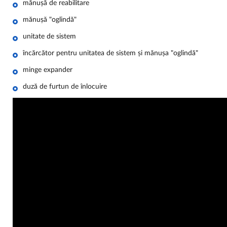
mănușă de reabilitare
mănușă "oglindă"
unitate de sistem
încărcător pentru unitatea de sistem și mănușa "oglindă"
minge expander
duză de furtun de înlocuire