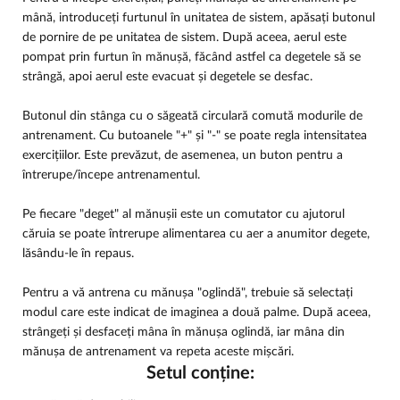
mână, introduceți furtunul în unitatea de sistem, apăsați butonul
de pornire de pe unitatea de sistem. După aceea, aerul este
pompat prin furtun în mănușă, făcând astfel ca degetele să se
strângă, apoi aerul este evacuat și degetele se desfac.
Butonul din stânga cu o săgeată circulară comută modurile de
antrenament. Cu butoanele "+" și "-" se poate regla intensitatea
exercițiilor. Este prevăzut, de asemenea, un buton pentru a
întrerupe/începe antrenamentul.
Pe fiecare "deget" al mănușii este un comutator cu ajutorul
căruia se poate întrerupe alimentarea cu aer a anumitor degete,
lăsându-le în repaus.
Pentru a vă antrena cu mănușa "oglindă", trebuie să selectați
modul care este indicat de imaginea a două palme. După aceea,
strângeți și desfaceți mâna în mănușa oglindă, iar mâna din
mănușa de antrenament va repeta aceste mișcări.
Setul conține: