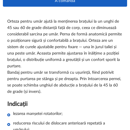
A comanda
Orteza pentru umăr ajută la menținerea brațului la un unghi de
45 sau 60 de grade distanță față de corp, ceea ce diminuează
considerabil sarcina pe umăr. Perna de formă anatomică permite
o poziționare sigură și confortabilă a brațului. Orteza are un
sistem de curele ajustabile pentru fixare — una în jurul taliei și
una peste umăr. Aceasta permite ajustarea în înălțime a poziției
brațului, o distribuție uniformă a greutății și un confort sporit la
purtare.
Bandaj pentru umăr se transformă cu ușurință, fiind potrivit
pentru purtarea pe stânga și pe dreapta. Prin întoarcerea pernei,
se poate schimba unghiul de abducție a brațului de la 45 la 60
de grade (și invers).
Indicații
lezarea manșetei rotatorilor;
reducerea riscului de dislocare anterioară repetată a
umărului;