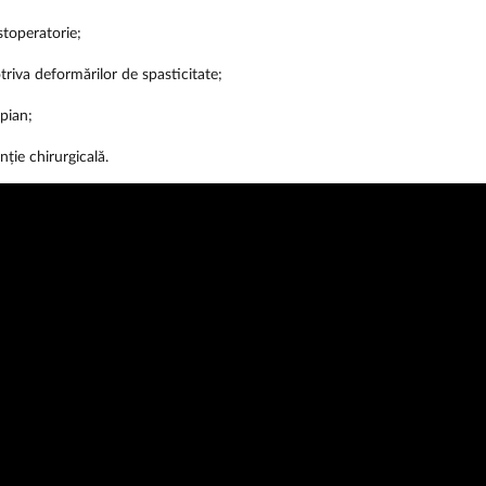
toperatorie;
riva deformărilor de spasticitate;
pian;
nție chirurgicală.