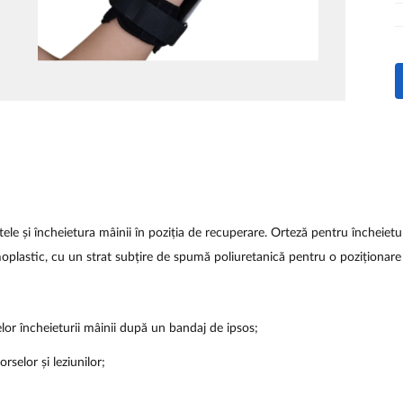
tele și încheietura mâinii în poziția de recuperare. Orteză pentru încheietu
moplastic, cu un strat subțire de spumă poliuretanică pentru o poziționare 
elor încheieturii mâinii după un bandaj de ipsos;
selor și leziunilor;