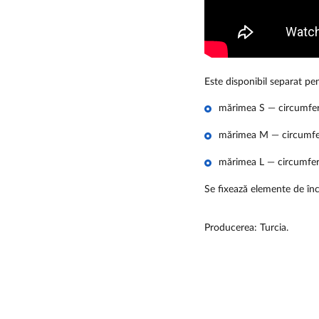
Este disponibil separat pe
mărimea S — circumferi
mărimea M — circumferi
mărimea L — circumferi
Se fixează elemente de înc
Producerea: Turcia.