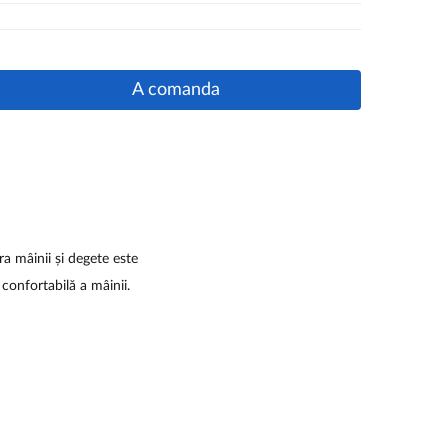
A comanda
ra mâinii și degete este
confortabilă a mâinii.