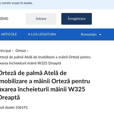
ne cerem scuze în avans.
30040
Intrare
Înregistrare
Romanian
ARTICOLE
A LUA LEGATURA
rincipal
Orteze
rteză de palmă Atelă de imobilizare a mâinii Orteză pentru
ixarea încheieturii mâinii W325 Dreaptă
Orteză de palmă Atelă de
imobilizare a mâinii Orteză pentru
fixarea încheieturii mâinii W325
Dreaptă
od dealer:106191