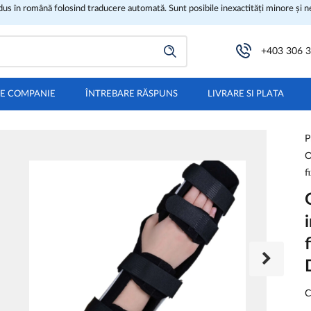
adus în română folosind traducere automată. Sunt posibile inexactități minore și 
+403 306 
E COMPANIE
ÎNTREBARE RĂSPUNS
LIVRARE SI PLATA
P
O
f
C