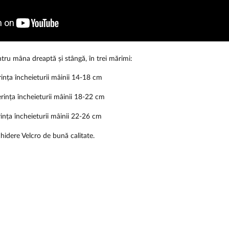
ntru mâna dreaptă și stângă, în trei mărimi:
nța încheieturii mâinii 14-18 cm
nța încheieturii mâinii 18-22 cm
nța încheieturii mâinii 22-26 cm
hidere Velcro de bună calitate.