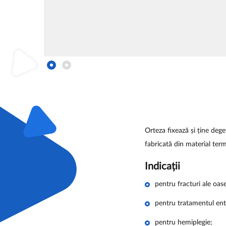
Orteza fixează și ține dege
fabricată din material ter
Indicații
pentru fracturi ale oas
pentru tratamentul entor
pentru hemiplegie;