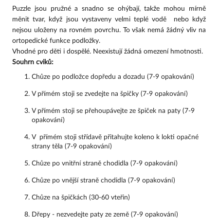
Puzzle jsou pružné a snadno se ohýbají, takže mohou mírně
měnit tvar, když jsou vystaveny velmi teplé vodě nebo když
nejsou uloženy na rovném povrchu. To však nemá žádný vliv na
ortopedické funkce podložky.
Vhodné pro děti i dospělé. Neexistují žádná omezení hmotnosti.
Souhrn cviků:
Chůze po podložce dopředu a dozadu (7-9 opakování)
V přímém stoji se zvedejte na špičky (7-9 opakování)
V přímém stoji se přehoupávejte ze špiček na paty (7-9 
opakování)
V  přímém stoji střídavě přitahujte koleno k lokti opačné 
strany těla (7-9 opakování)
Chůze po vnitřní straně chodidla (7-9 opakování)
Chůze po vnější straně chodidla (7-9 opakování)
Chůze na špičkách (30-60 vteřin)
Dřepy - nezvedejte paty ze země (7-9 opakování)