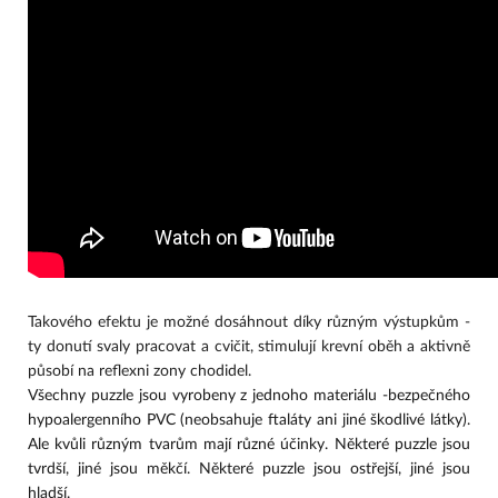
Takového efektu je možné dosáhnout díky různým výstupkům - 
ty donutí svaly pracovat a cvičit, stimulují krevní oběh a aktivně 
působí na reflexni zony chodidel.
Všechny puzzle jsou vyrobeny z jednoho materiálu -bezpečného 
hypoalergenního PVC (neobsahuje ftaláty ani jiné škodlivé látky). 
Ale kvůli různým tvarům mají různé účinky. Některé puzzle jsou 
tvrdší, jiné jsou měkčí. Některé puzzle jsou ostřejší, jiné jsou 
hladší.