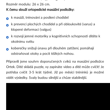
Rozměr modulu: 26 x 26 cm.
K čemu slouží ortopedické masážní podložky
:
k masáži, trénování a posílení chodidel
k prevenci plochých chodidel a při obloukovité (varus) a 
klopené deformaci (valgus)
k rozvoji jemné motoriky a kognitivních schopností dítěte k 
okolnímu světu
koberečky snižují únavu při dlouhém zatížení, pomáhají 
odstraňovat otoky a pocit těžkých nohou.
Připravili jsme souhrn doporučených cviků na masážní podložce 
Ortek. Dítě skládá puzzle, vy zapínáte video a dítě může cvičit! Je 
potřeba cvičit 3-5 krát týdně. Již po měsíci tréninků je možné 
vidět výsledky. Svaly budou silnější a chůze stabilnější.