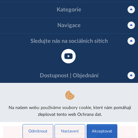
Kategorie
Navigace
Sledujte nás na sociálních sítích
Dostupnost | Objednání
Na našem webu používáme soubory cookie, které nám pomáhají
Ortek - Velkoobchod s ortopedickým zbožím
zlepšovat tento web
Ochrana dat.
Odmítnout
Nastavení
Akceptovat
Dobrý den! Toto je web pro velkoobchodníky. Ceny, prodeje a
objednávkové formuláře lze zobrazit až po
registraci