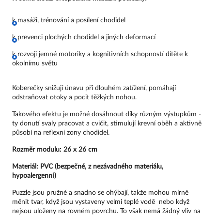
k masáži, trénování a posílení chodidel
k prevenci plochých chodidel a jiných deformací
k rozvoji jemné motoriky a kognitivních schopností dítěte k 
okolnímu světu
Koberečky snižují únavu při dlouhém zatížení, pomáhají 
odstraňovat otoky a pocit těžkých nohou.
Takového efektu je možné dosáhnout díky různým výstupkům - 
ty donutí svaly pracovat a cvičit, stimulují krevní oběh a aktivně 
působí na reflexni zony chodidel.
Rozměr modulu: 26 x 26 cm
Materiál: PVC (bezpečné, z nezávadného materiálu, 
hypoalergenní)
Puzzle jsou pružné a snadno se ohýbají, takže mohou mírně
měnit tvar, když jsou vystaveny velmi teplé vodě nebo když
nejsou uloženy na rovném povrchu. To však nemá žádný vliv na