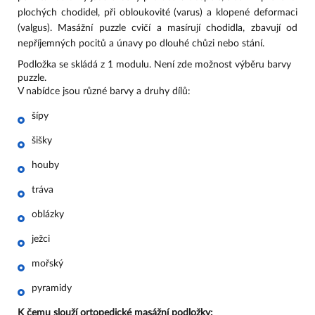
plochých chodidel, při obloukovité (varus) a klopené deformaci 
(valgus). Masážní puzzle cvičí a masírují chodidla, zbavují od 
nepříjemných pocitů a únavy po dlouhé chůzi nebo stání.
Podložka se skládá z 1 modulu. Není zde možnost výběru barvy 
puzzle.
V nabídce jsou různé barvy a druhy dílů:
šípy
šišky
houby
tráva
oblázky
ježci
mořský
pyramidy
K čemu slouží ortopedické masážní podložky: