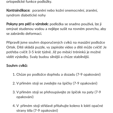
ortopedické funkce podložky.
Kontraindikace:
  poranění nebo kožní onemocnění, zranění, 
syndrom diabetické nohy
Pokyny pro péči o výrobek:
podložka se snadno používá, lze ji
omývat studenou vodou a nejlépe sušit na rovném povrchu, aby
se zabránilo deformaci.
Připravili jsme souhrn doporučených cviků na masážní podložce 
Ortek. Dítě skládá puzzle, vy zapínáte video a dítě může cvičit! Je 
potřeba cvičit 3-5 krát týdně. Již po měsíci tréninků je možné 
vidět výsledky. Svaly budou silnější a chůze stabilnější.
Souhrn cviků:
Chůze po podložce dopředu a dozadu (7-9 opakování)
V přímém stoji se zvedejte na špičky (7-9 opakování)
V přímém stoji se přehoupávejte ze špiček na paty (7-9 
opakování)
V  přímém stoji střídavě přitahujte koleno k lokti opačné 
strany těla (7-9 opakování)