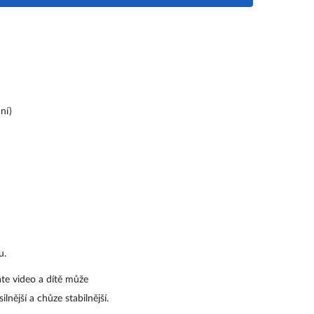
ní)
u.
te video a dítě může 
lnější a chůze stabilnější.