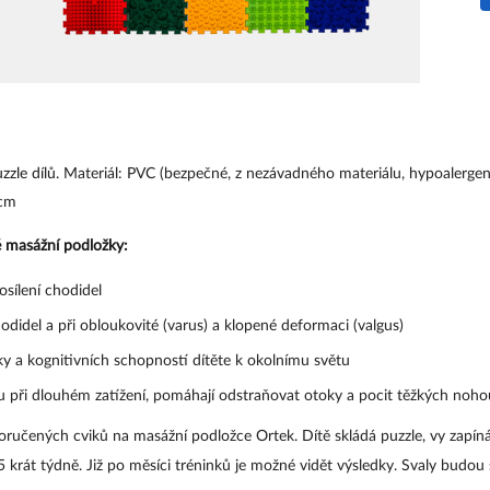
zle dílů. 
Materiál: PVC (bezpečné, z nezávadného materiálu, hypoalergen
 cm
é masážní podložky
:
osílení chodidel
odidel a při obloukovité (varus) a klopené deformaci (valgus)
ky a kognitivních schopností dítěte k okolnímu světu
u při dlouhém zatížení, pomáhají odstraňovat otoky a pocit těžkých noho
oručených cviků na masážní podložce Ortek. Dítě skládá puzzle, vy zapíná
-5 krát týdně. Již po měsíci tréninků je možné vidět výsledky. Svaly budou si