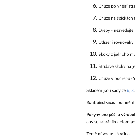
Chůze po vnější str
Chůze na špičkách (
Dřepy - nezvedejte
Udržení rovnováhy 
Skoky z jednoho mo
Střídavě skoky na j
Chůze v podřepu (6
Skladem jsou sady ze 
6
, 
8
,
Kontraindikace:
  poranění
Pokyny pro péči o výrobe
aby se zabránilo deformaci
Země původu: Ukrajina