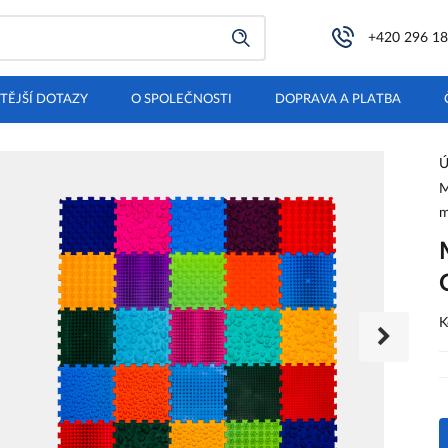
+420 296 18
TĚJŠÍ DOTAZY
O SPOLEČNOSTI
DOPRAVA A PLATBA
Ú
M
m
K