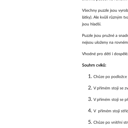
Všechny puzzle jsou vyrob
látky). Ale kvůli různým tv
jsou hladší.
Puzzle jsou pružné a snad
nejsou uloženy na rovném
Vhodné pro děti i dospělé
Souhrn cviků:
Chůze po podložce 
V přímém stoji se z
V přímém stoji se p
V  přímém stoji stří
Chůze po vnitřní st