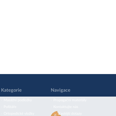
Kategorie
Navigace
Masážní podložky
Propagační materiály
Polštáře
Kontaktujte nás
Ortopedické vložky
Nejčastější dotazy