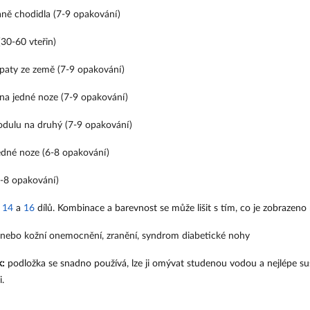
aně chodidla (7-9 opakování)
30-60 vteřin)
 paty ze země (7-9 opakování)
na jedné noze (7-9 opakování)
dulu na druhý (7-9 opakování)
edné noze (6-8 opakování)
-8 opakování)
 
14
 a 
16
 dílů. Kombinace a barevnost se může lišit s tím, co je zobrazeno
 nebo kožní onemocnění, zranění, syndrom diabetické nohy
k:
podložka se snadno používá, lze ji omývat studenou vodou a nejlépe s
.