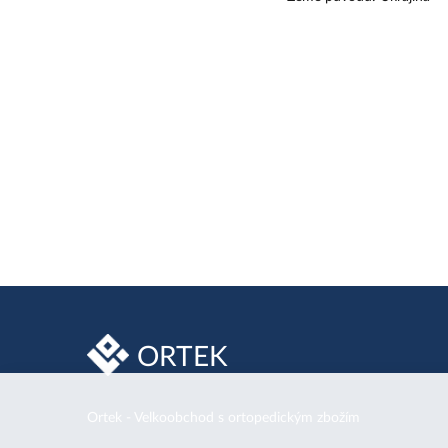
ORTEK
Ortek - Velkoobchod s ortopedickým zbožím