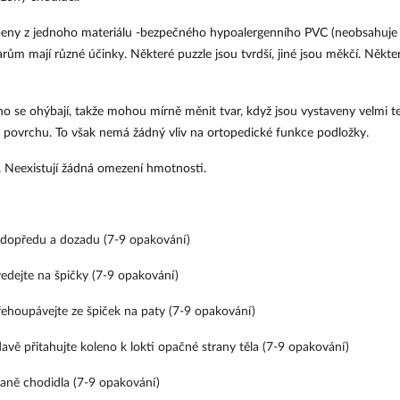
eny z jednoho materiálu -bezpečného hypoalergenního PVC (neobsahuje fta
arům mají různé účinky. Některé puzzle jsou tvrdší, jiné jsou měkčí. Některé 
no se ohýbají, takže mohou mírně měnit tvar, když jsou vystaveny velmi 
 povrchu. To však nemá žádný vliv na ortopedické funkce podložky.
. Neexistují žádná omezení hmotnosti.
dopředu a dozadu (7-9 opakování)
vedejte na špičky (7-9 opakování)
řehoupávejte ze špiček na paty (7-9 opakování)
davě přitahujte koleno k lokti opačné strany těla (7-9 opakování)
raně chodidla (7-9 opakování)