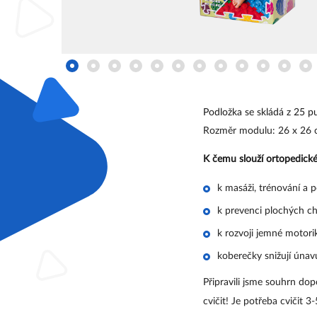
Podložka se skládá z 25 puz
Rozměr modulu: 26 x 26
K čemu slouží ortopedick
k masáži, trénování a p
k prevenci plochých ch
k rozvoji jemné motori
koberečky snižují únav
Připravili jsme souhrn dop
cvičit! Je potřeba cvičit 3