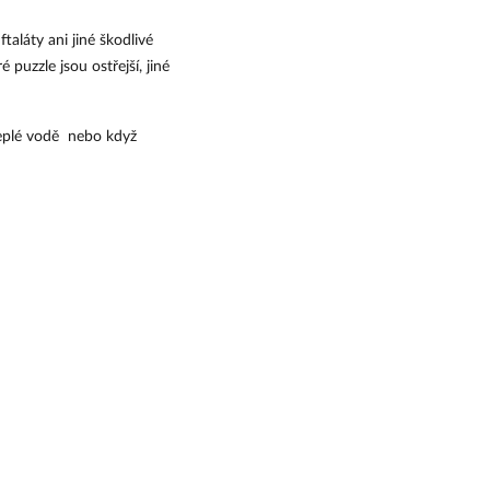
láty ani jiné škodlivé 
puzzle jsou ostřejší, jiné 
teplé vodě nebo když