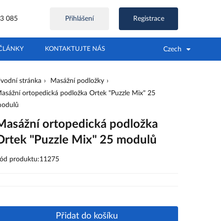
3 085
Přihlášení
Registrace
Czech
ČLÁNKY
KONTAKTUJTE NÁS
vodní stránka
Masážní podložky
asážní ortopedická podložka Ortek "Puzzle Mix" 25
odulů
Masážní ortopedická podložka
Ortek "Puzzle Mix" 25 modulů
ód produktu:11275
Přidat do košíku