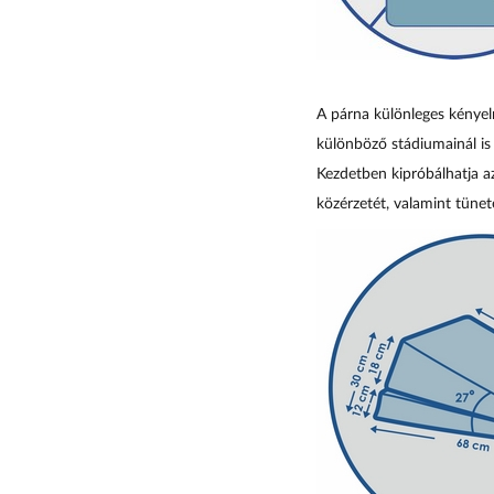
A párna különleges kényel
különböző stádiumainál is
Kezdetben kipróbálhatja a
közérzetét, valamint tünete