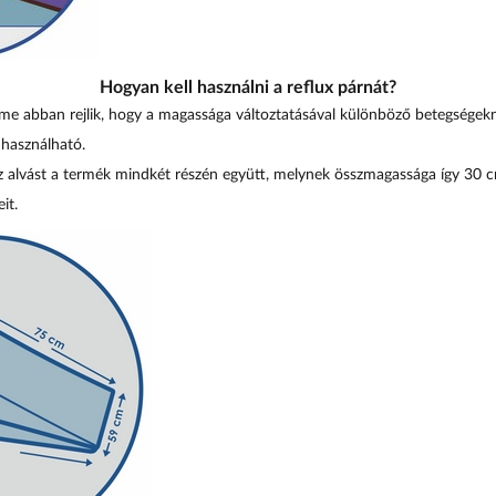
Hogyan kell használni a reflux párnát?
me abban rejlik, hogy a magassága változtatásával különböző betegségek
 használható.
z alvást a termék mindkét részén együtt, melynek összmagassága így 30 c
it.