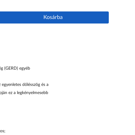
Kosárba
ség (GERD) egyéb
z egyenletes dőlésszög és a
lapján ez a legkényelmesebb
os;