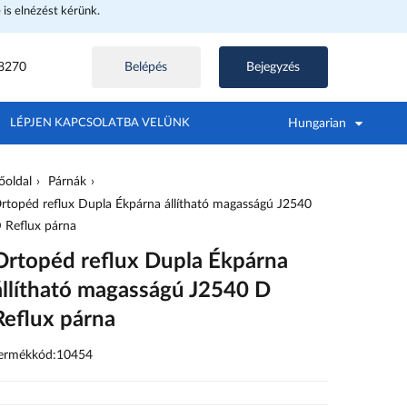
e is elnézést kérünk.
8270
Belépés
Bejegyzés
Hungarian
LÉPJEN KAPCSOLATBA VELÜNK
őoldal
Párnák
rtopéd reflux Dupla Ékpárna állítható magasságú J2540
 Reflux párna
Ortopéd reflux Dupla Ékpárna
állítható magasságú J2540 D
Reflux párna
ermékkód:10454