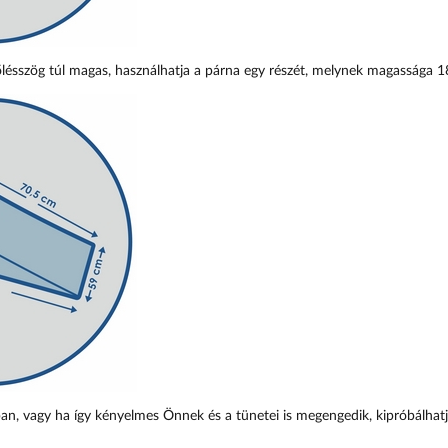
dőlésszög túl magas, használhatja a párna egy részét, melynek magassága 1
ban,
vagy ha így kényelmes Önnek és a tünetei is megengedik, kipróbálhat