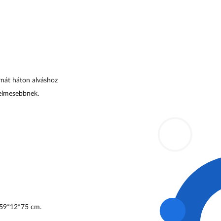
rnát háton alváshoz
yelmesebbnek.
*59*12*75
cm.