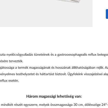
kozta nyelőcsőgyulladás tüneteinek és a gastrooesophagealis reflux beteg
sére tervezték.
ajátossága a termék magasságának és hosszának állíthatóságában rejlik. A
kényelmes testhelyzetet és háttartást biztosít. Ügyfeleink visszajelzései a
eflux esetén.
м
Három magassági lehetőség van:
k mindkét részét egyszerre, melyek összmagassága 30 cm, dőlésszöge 24°-