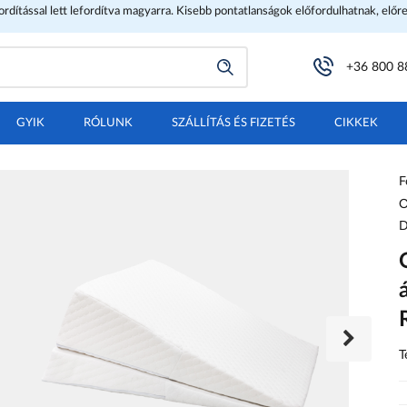
fordítással lett lefordítva magyarra. Kisebb pontatlanságok előfordulhatnak, előr
+36 800 8
GYIK
RÓLUNK
SZÁLLÍTÁS ÉS FIZETÉS
CIKKEK
F
O
D
T