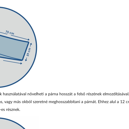
 használatával növelheti a párna hosszát a felső részének elmozdításával
s, vagy más okból szeretné meghosszabbítani a párnát. Ehhez alul a 12 c
-es résznek.