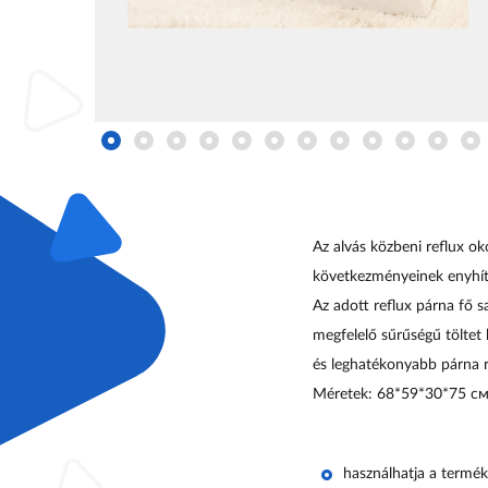
Az alvás közbeni reflux o
következményeinek enyhíté
Az adott reflux párna fő s
megfelelő sűrűségű töltet 
és leghatékonyabb párna r
Méretek:
68*59*30*75 с
használhatja a termé