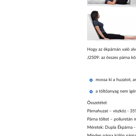
Hogy az ékpárnán való alv
J2509: az összes párna kö
mossa ki a huzatot, a
a töltőanyag nem igény
Összetétel:
Párnahuzat – viszkóz - 35%
Párna töltet – poliuretán
Méretek:
Dupla Ékpárna 
Minden párna külön párn