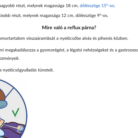
 nagyobb részt, melynek magassága 18 cm,
dőlésszöge 15°-os;
kisebb részt, melynek magassága 12 cm, dőlésszöge 9°-os.
Mire való a reflux párna?
mortartalom visszaáramlását a nyelőcsőbe alvás és pihenés közben.
mi megakadályozza a gyomorégést, a légzési nehézségeket és a gastrooeso
ezményeit.
a nyelőcsőgyulladás tüneteit.