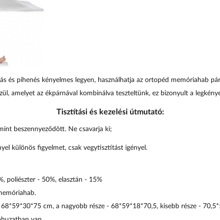
ás és pihenés kényelmes legyen, használhatja az ortopéd memóriahab pá
zül, amelyet az ékpárnával kombinálva teszteltünk, ez bizonyult a legkén
Tisztítási és kezelési útmutató:
mint beszennyeződött. Ne csavarja ki;
el különös figyelmet, csak vegytisztítást igényel.
, poliészter - 50%, elasztán - 15%
 memóriahab.
-
68*59*30*75
cm, a nagyobb része -
68*59*18*70,5
, kisebb része -
70,5
ahuzatban van.