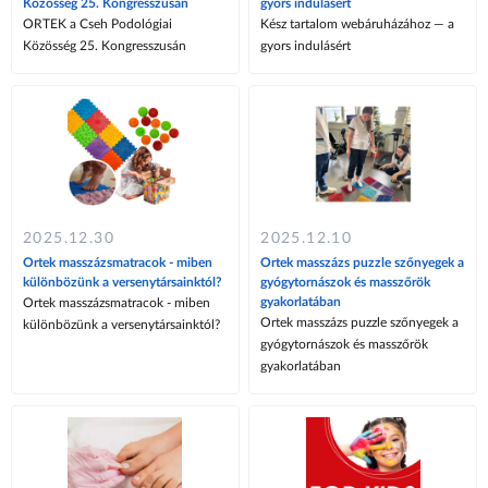
Közösség 25. Kongresszusán
gyors indulásért
ORTEK a Cseh Podológiai
Kész tartalom webáruházához — a
Közösség 25. Kongresszusán
gyors indulásért
2025.12.30
2025.12.10
Ortek masszázsmatracok - miben
Ortek masszázs puzzle szőnyegek a
különbözünk a versenytársainktól?
gyógytornászok és masszőrök
gyakorlatában
Ortek masszázsmatracok - miben
Ortek masszázs puzzle szőnyegek a
különbözünk a versenytársainktól?
gyógytornászok és masszőrök
gyakorlatában