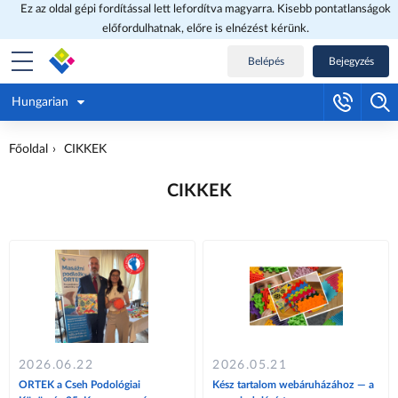
Ez az oldal gépi fordítással lett lefordítva magyarra. Kisebb pontatlanságok
előfordulhatnak, előre is elnézést kérünk.
Belépés
Bejegyzés
Hungarian
Főoldal
CIKKEK
CIKKEK
2026.06.22
2026.05.21
ORTEK a Cseh Podológiai
Kész tartalom webáruházához — a