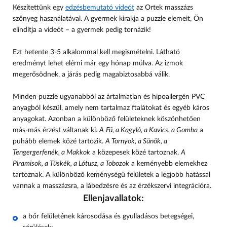
Készítettünk egy
edzésbemutató videót
az Ortek masszázs
szőnyeg használatával. A gyermek kirakja a puzzle elemeit, Ön
elindítja a videót – a gyermek pedig tornázik!
Ezt hetente 3-5 alkalommal kell megismételni. Látható
eredményt lehet elérni már egy hónap múlva. Az izmok
megerősödnek, a járás pedig magabiztosabbá válik.
Minden puzzle ugyanabból az ártalmatlan és hipoallergén PVC
anyagból készül, amely nem tartalmaz ftalátokat és egyéb káros
anyagokat. Azonban a különböző felületeknek köszönhetően
más-más érzést váltanak ki.
A
Fű, a Kagyló, a Kavics, a Gomba
a
puhább elemek közé tartozik.
A Tornyok, a Sünök, a
Tengergerfenék, a Makkok
a közepesek közé tartoznak.
A
Piramisok, a Tüskék, a Lótusz, a Tobozok
a keményebb elemekhez
tartoznak. A különböző keménységű felületek a legjobb hatással
vannak a masszázsra, a lábedzésre és az érzékszervi integrációra.
Ellenjavallatok:
a
bőr felületének károsodása és gyulladásos betegségei,