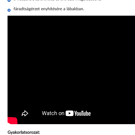
fáradtságérzet enyhítésére a lábakban.
Gyakorlatsorozat: