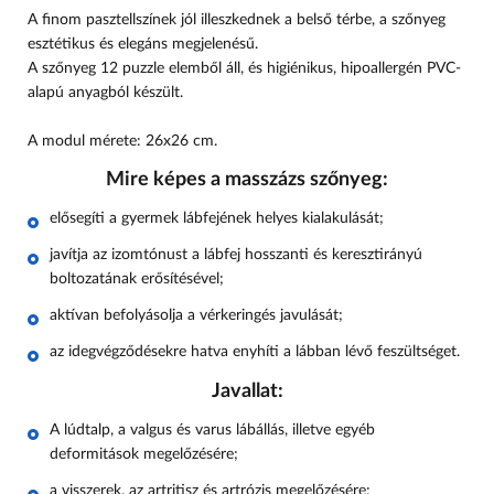
A finom pasztellszínek jól illeszkednek a belső térbe, a szőnyeg
esztétikus és elegáns megjelenésű.
A szőnyeg
12
puzzle elemből áll
, és higiénikus, hipoallergén PVC-
alapú anyagból készült.
A modul mérete: 26x26 cm.
Mire képes a masszázs szőnyeg:
elősegíti a gyermek lábfejének helyes kialakulását;
javítja az izomtónust a lábfej hosszanti és keresztirányú
boltozatának erősítésével;
aktívan befolyásolja a vérkeringés javulását;
az idegvégződésekre hatva enyhíti a lábban lévő feszültséget.
Javallat:
A lúdtalp, a valgus és varus lábállás, illetve egyéb
deformitások megelőzésére;
a visszerek, az artritisz és artrózis megelőzésére;