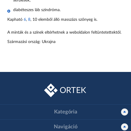
sérülések
;
diabéteszes láb szindróma.
Kapható
6
,
8
, 10 elemből álló masszázs szőnyeg is.
A minták és a színek eltérhetnek a weboldalon feltüntetettektől.
Származási ország: Ukrajna
ORTEK
Kategória
Navigáció