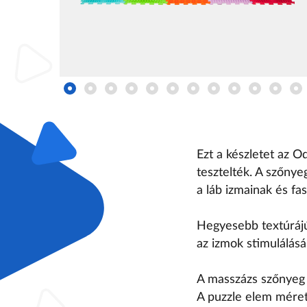
Ezt a készletet az O
tesztelték. A szőnye
a láb izmainak és fa
Hegyesebb textúrájú
az izmok stimulálásá
A masszázs szőnyeg 2
A puzzle elem mére