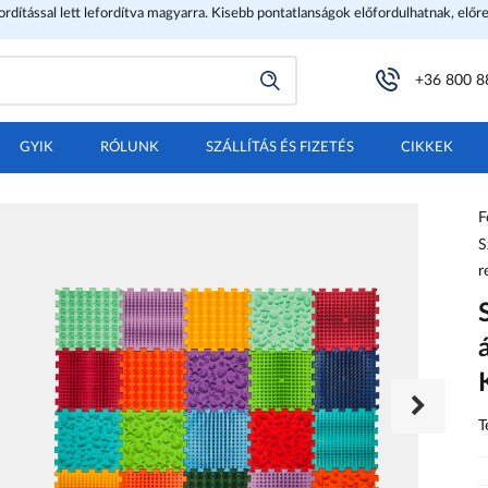
fordítással lett lefordítva magyarra. Kisebb pontatlanságok előfordulhatnak, előr
+36 800 8
GYIK
RÓLUNK
SZÁLLÍTÁS ÉS FIZETÉS
CIKKEK
F
S
r
T