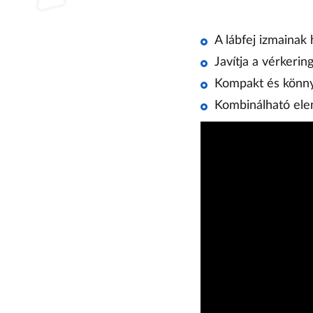
A lábfej izmainak
Javítja a vérkering
Kompakt és könny
Kombinálható ele