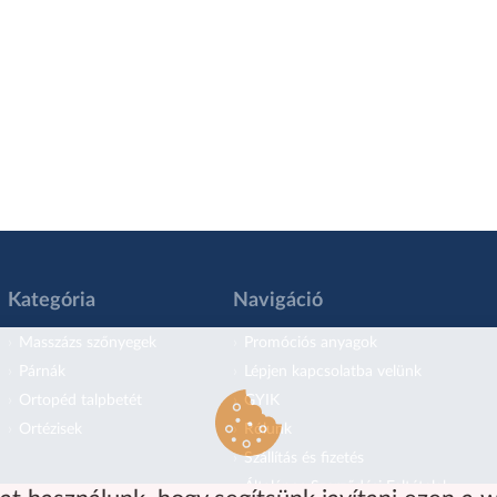
Kategória
Navigáció
Masszázs szőnyegek
Promóciós anyagok
Párnák
Lépjen kapcsolatba velünk
Ortopéd talpbetét
GYIK
Ortézisek
Rólunk
Szállítás és fizetés
Általános Szerződési Feltételek