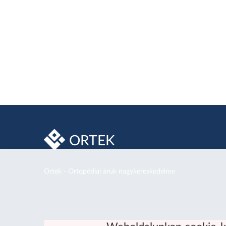
ORTEK
Ortek - Ortopédiai áruk nagykereskedelme