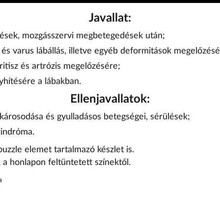
Javallat:
ülések, mozgásszervi megbetegedések után;
s és varus lábállás, illetve egyéb deformitások megelőzésé
tritisz és artrózis megelőzésére;
yhítésére a lábakban.
Ellenjavallatok:
 károsodása és gyulladásos betegségei, sérülések;
zindróma.
uzzle elemet tartalmazó készlet is.
 a honlapon feltüntetett színektől.
a