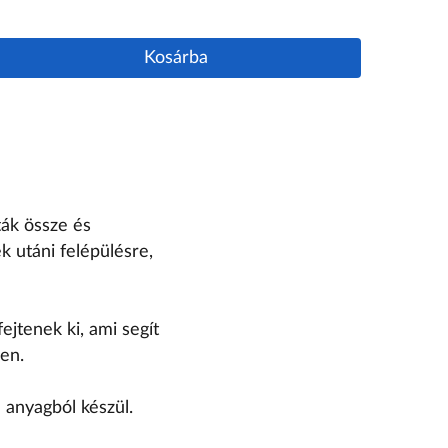
Kosárba
ták össze és
k utáni felépülésre,
jtenek ki, ami segít
ben.
 anyagból készül.