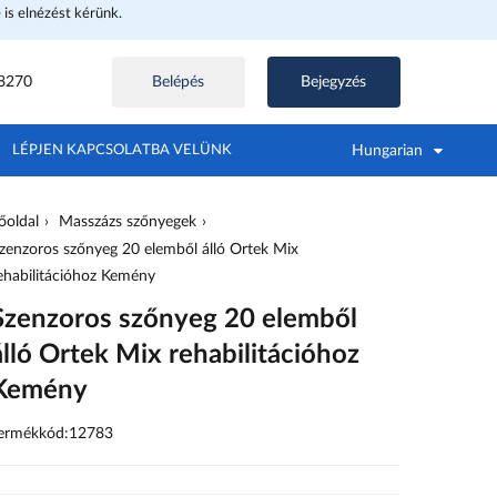
e is elnézést kérünk.
8270
Belépés
Bejegyzés
Hungarian
LÉPJEN KAPCSOLATBA VELÜNK
őoldal
Masszázs szőnyegek
zenzoros szőnyeg 20 elemből álló Ortek Mix
ehabilitációhoz Kemény
Szenzoros szőnyeg 20 elemből
álló Ortek Mix rehabilitációhoz
Kemény
ermékkód:12783