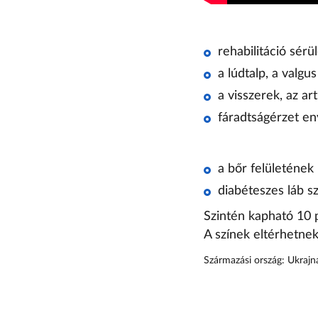
rehabilitáció sér
a lúdtalp, a valgu
a visszerek, az ar
fáradtságérzet en
a bőr felületének
diabéteszes láb s
Szintén kapható 10 p
A színek eltérhetnek
Származási ország: Ukrajn