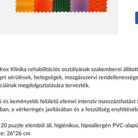
drex Klinika rehabilitációs osztályának szakemberei állítot
get sérülések, betegségek, mozgásszervi rendellenessége
sciáinak megdolgoztatására tervezték.
 és keményebb felületű elemei intenzív masszázshatást fe
ban, a vérkeringés javításában és a feszültség enyhítésé
0 puzzle elemből áll, higiénikus, hipoallergén PVC-alapú
te: 26*26 cm