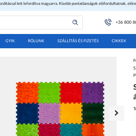
fordítással lett lefordítva magyarra. Kisebb pontatlanságok előfordulhatnak, előr
+36 800 8
GYIK
RÓLUNK
SZÁLLÍTÁS ÉS FIZETÉS
CIKKEK
F
S
P
T