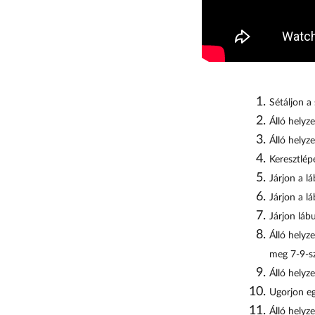
Sétáljon a
Álló helyz
Álló helyz
Keresztlép
Járjon a l
Járjon a lá
Járjon láb
Álló helyz
meg 7-9-sz
Álló helyz
Ugorjon eg
Álló helyz