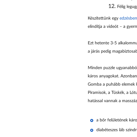
Félig legu
Készítettünk egy
edzésbem
elindítja a videót – a gyer
Ezt hetente 3-5 alkalomma
a járás pedig magabiztosab
Minden puzzle ugyanabból 
káros anyagokat. Azonban 
Gomba a puhább elemek kö
Piramisok, a Tüskék, a Ló
hatással vannak a masszázs
a
bőr felületének káro
diabéteszes láb szind