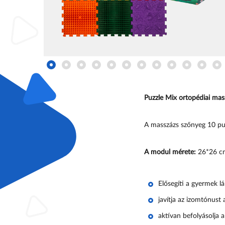
Puzzle Mix ortopédiai mas
A masszázs szőnyeg 10 puzz
A modul mérete:
26*26 c
Elősegíti a gyermek lá
javítja az izomtónust 
aktívan befolyásolja a