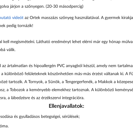
ggolva járjon a szőnyegen. (20-30 másodpercig)
utató videót
az Ortek masszázs szőnyeg használatával. A gyermek kirakja
mek pedig tornázik!
l kell megismételni. Látható eredményt lehet elérni már egy hónap múlv
bá válik.
az ártalmatlan és hipoallergén PVC anyagból készül, amely nem tartalmaz
a különböző felületeknek köszönhetően más-más érzést váltanak ki. A Fű,
zé tartozik. A Tornyok, a Sünök, a Tengergerfenék, a Makkok a közepese
tusz, a Tobozok a keményebb elemekhez tartoznak. A különböző keménység
ra, a lábedzésre és az érzékszervi integrációra.
Ellenjavallatok:
sodása és gyulladásos betegségei, sérülések
;
róma.