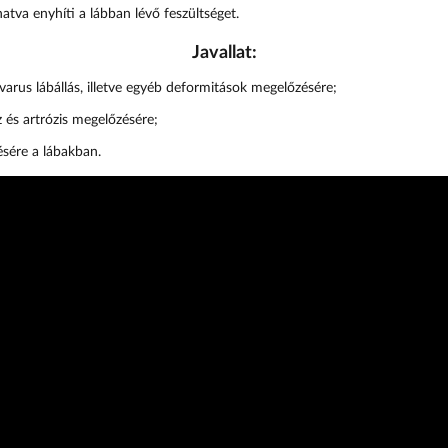
atva enyhíti a lábban lévő feszültséget.
Javallat:
 varus lábállás, illetve egyéb deformitások megelőzésére;
sz és artrózis megelőzésére;
ésére a lábakban.