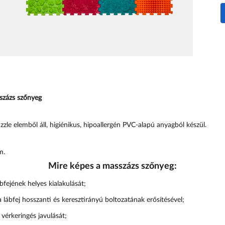
százs szőnyeg
le elemből áll, higiénikus, hipoallergén PVC-alapú anyagból készül.
m.
Mire képes a masszázs szőnyeg:
bfejének helyes kialakulását;
a lábfej hosszanti és keresztirányú boltozatának erősítésével;
 vérkeringés javulását;