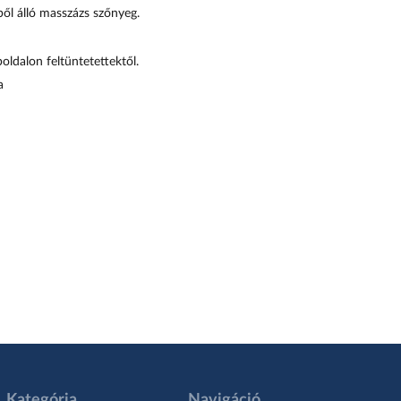
ől álló masszázs szőnyeg.
oldalon feltüntetettektől.
a
Kategória
Navigáció