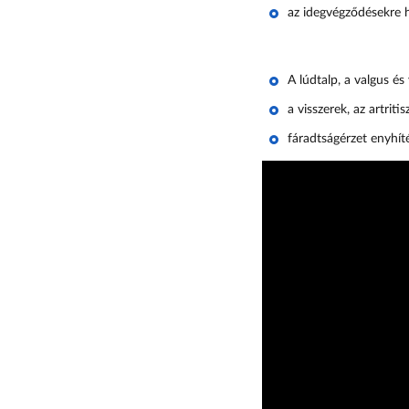
az idegvégződésekre h
A lúdtalp, a valgus és
a visszerek, az artriti
fáradtságérzet enyhít