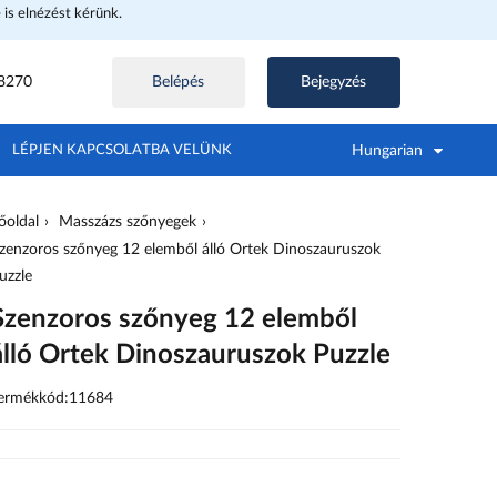
e is elnézést kérünk.
8270
Belépés
Bejegyzés
Hungarian
LÉPJEN KAPCSOLATBA VELÜNK
őoldal
Masszázs szőnyegek
zenzoros szőnyeg 12 elemből álló Ortek Dinoszauruszok
uzzle
Szenzoros szőnyeg 12 elemből
álló Ortek Dinoszauruszok Puzzle
ermékkód:11684