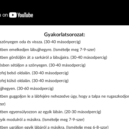
Gyakorlatsorozat:
 szőnyegen oda és vissza. (30-40 másodpercig)
etben emelkedjen lábujjhegyre. (Ismételje meg 7-9-szer)
etben gördüljön át a sarkáról a lábujjaira. (30-40 másodpercig)
ésben sétáljon a szőnyegen. (30-40 másodpercig)
ábfej belső oldalán. (30-40 másodpercig)
bfej külső oldalán.
(30-40 másodpercig)
ujjhegyen. (30-60 másodpercig)
etben guggoljon le a lábfejére nehezedve úgy, hogy a talpa ne rugaszkodjon 
er)
etben egyensúlyozzon az egyik lábán. (20-30 másodpercig)
yik modulról a másikra. (Ismételje meg 7-9-szer)
etben ugráljon egyik lábáról a másikra. (Ismételje meg 6-8-szor)