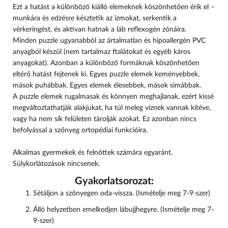
Ezt a hatást a különböző kiálló elemeknek köszönhetően érik el –
munkára és edzésre késztetik az izmokat, serkentik a
vérkeringést, és aktívan hatnak a láb reflexogén zónáira.
Minden puzzle ugyanabból az ártalmatlan és hipoallergén PVC
anyagból készül (nem tartalmaz ftalátokat és egyéb káros
anyagokat). Azonban a különböző formáknak köszönhetően
eltérő hatást fejtenek ki. Egyes puzzle elemek keményebbek,
mások puhábbak. Egyes elemek élesebbek, mások simábbak.
A puzzle elemek rugalmasak és könnyen meghajlanak, ezért kissé
megváltoztathatják alakjukat, ha túl meleg víznek vannak kitéve,
vagy ha nem sík felületen tárolják azokat. Ez azonban nincs
befolyással a szőnyeg ortopédiai funkcióira.
Alkalmas gyermekek és felnőttek számára egyaránt.
Súlykorlátozások nincsenek.
Gyakorlatsorozat:
Sétáljon a szőnyegen oda-vissza. (Ismételje meg 7-9-szer)
Álló helyzetben emelkedjen lábujjhegyre. (Ismételje meg 7-
9-szer)