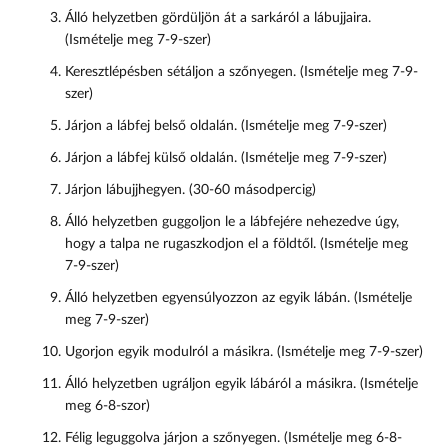
Álló helyzetben gördüljön át a sarkáról a lábujjaira.
(Ismételje meg 7-9-szer)
Keresztlépésben sétáljon a szőnyegen. (Ismételje meg 7-9-
szer)
Járjon a lábfej belső oldalán. (Ismételje meg 7-9-szer)
Járjon a lábfej külső oldalán. (Ismételje meg 7-9-szer)
Járjon lábujjhegyen. (30-60 másodpercig)
Álló helyzetben guggoljon le a lábfejére nehezedve úgy,
hogy a talpa ne rugaszkodjon el a földtől. (Ismételje meg
7-9-szer)
Álló helyzetben egyensúlyozzon az egyik lábán. (Ismételje
meg 7-9-szer)
Ugorjon egyik modulról a másikra. (Ismételje meg 7-9-szer)
Álló helyzetben ugráljon egyik lábáról a másikra. (Ismételje
meg 6-8-szor)
Félig leguggolva járjon a szőnyegen. (Ismételje meg 6-8-