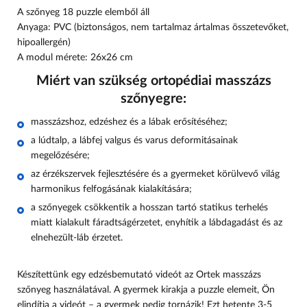
A szőnyeg 18 puzzle elemből áll
Anyaga: PVC (biztonságos, nem tartalmaz ártalmas összetevőket,
hipoallergén)
A modul mérete: 26x26 cm
Miért van szükség ortopédiai masszázs
szőnyegre:
masszázshoz, edzéshez és a lábak erősítéséhez;
a lúdtalp, a lábfej valgus és varus deformitásainak
megelőzésére;
az érzékszervek fejlesztésére és a gyermeket körülvevő világ
harmonikus felfogásának kialakítására;
a szőnyegek csökkentik a hosszan tartó statikus terhelés
miatt kialakult fáradtságérzetet, enyhítik a lábdagadást és az
elnehezült-láb érzetet.
Készítettünk egy edzésbemutató videót az Ortek masszázs
szőnyeg használatával. A gyermek kirakja a puzzle elemeit, Ön
elindítja a videót – a gyermek pedig tornázik! Ezt hetente 3-5