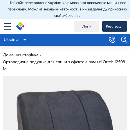
Цей сайт перекладено українською мовою за допомогою машинного
перекладу. Можливі незначні неточності, і ми заздалегідь приносимо
свої вибачення.
Логін
Реєстрація
Ukrainian
Домашня сторінка
Ортопедична подушка для спини з ефектом пам'яті Ortek J2508
M