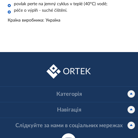
povlak perte na jemný cyklus v teplé (40°C) vodě
;
péče o výplň - suché čištění.
Країна виробника: Україна
ORTEK
Категорія
Навігація
Слідкуйте за нами в соціальних мережах