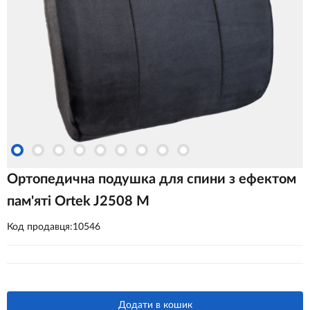
Ортопедична подушка для спини з ефектом
пам'яті Ortek J2508 M
Код продавця:10546
Додати в кошик