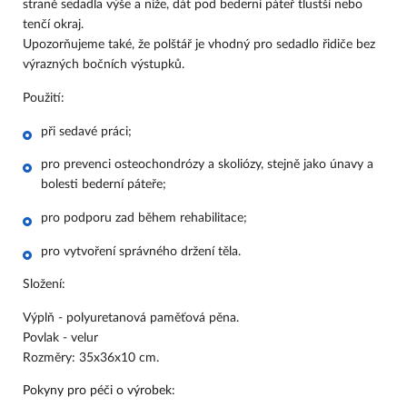
straně sedadla výše a níže, dát pod bederní páteř tlustší nebo
tenčí okraj.
Upozorňujeme také, že polštář je vhodný pro sedadlo řidiče bez
výrazných bočních výstupků.
Použití:
při sedavé práci;
pro prevenci osteochondrózy a skoliózy, stejně jako únavy a
bolesti bederní páteře;
pro podporu zad během rehabilitace;
pro vytvoření správného držení těla.
Složení:
Výplň - polyuretanová paměťová pěna.
Povlak - velur
Rozměry: 35х36х10 cm.
Pokyny pro péči o výrobek
: