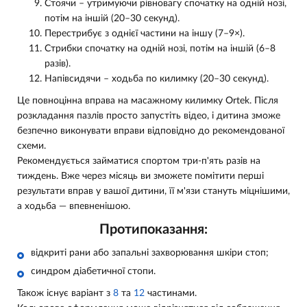
Стоячи – утримуючи рівновагу спочатку на одній нозі,
потім на іншій (20–30 секунд).
Перестрибує з однієї частини на іншу (7–9×).
Стрибки спочатку на одній нозі, потім на іншій (6–8
разів).
Напівсидячи – ходьба по килимку (20–30 секунд).
Це повноцінна вправа на масажному килимку Ortek. Після
розкладання пазлів просто запустіть відео, і дитина зможе
безпечно виконувати вправи відповідно до рекомендованої
схеми.
Рекомендується займатися спортом три-п'ять разів на
тиждень. Вже через місяць ви зможете помітити перші
результати вправ у вашої дитини, її м'язи стануть міцнішими,
а ходьба — впевненішою.
Протипоказання:
відкриті рани або запальні захворювання шкіри стоп;
синдром діабетичної стопи.
Також існує варіант з
8
та
12
частинами.