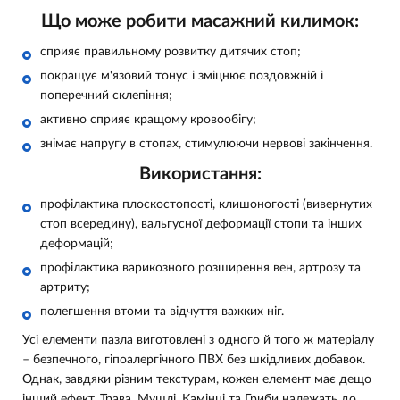
Що може робити масажний килимок:
сприяє правильному розвитку дитячих стоп;
покращує м'язовий тонус і зміцнює поздовжній і
поперечний склепіння;
активно сприяє кращому кровообігу;
знімає напругу в стопах, стимулюючи нервові закінчення.
Використання:
профілактика плоскостопості, клишоногості (вивернутих
стоп всередину), вальгусної деформації стопи та інших
деформацій;
профілактика варикозного розширення вен, артрозу та
артриту;
полегшення втоми та відчуття важких ніг.
Усі елементи пазла виготовлені з одного й того ж матеріалу
– безпечного, гіпоалергічного ПВХ без шкідливих добавок.
Однак, завдяки різним текстурам, кожен елемент має дещо
інший ефект. Трава, Мушлі, Камінці та Гриби належать до