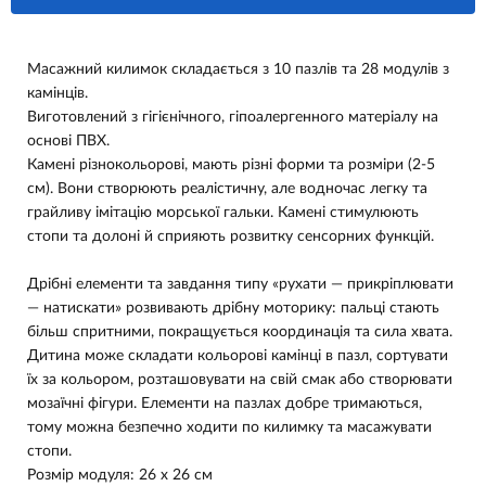
Масажний килимок складається з 10 пазлів та 28 модулів з
камінців.
Виготовлений з гігієнічного, гіпоалергенного матеріалу на
основі ПВХ.
Камені різнокольорові, мають різні форми та розміри (2-5
см). Вони створюють реалістичну, але водночас легку та
грайливу імітацію морської гальки. Камені стимулюють
стопи та долоні й сприяють розвитку сенсорних функцій.
Дрібні елементи та завдання типу «рухати — прикріплювати
— натискати» розвивають дрібну моторику: пальці стають
більш спритними, покращується координація та сила хвата.
Дитина може складати кольорові камінці в пазл, сортувати
їх за кольором, розташовувати на свій смак або створювати
мозаїчні фігури. Елементи на пазлах добре тримаються,
тому можна безпечно ходити по килимку та масажувати
стопи.
Розмір модуля: 26 x 26 см