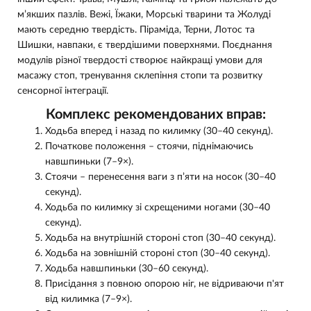
м’якших пазлів. Вежі, Їжаки, Морські тварини та Жолуді
мають середню твердість. Піраміда, Терни, Лотос та
Шишки, навпаки, є твердішими поверхнями. Поєднання
модулів різної твердості створює найкращі умови для
масажу стоп, тренування склепіння стопи та розвитку
сенсорної інтеграції.
Комплекс рекомендованих вправ:
Ходьба вперед і назад по килимку (30–40 секунд).
Початкове положення – стоячи, піднімаючись
навшпиньки (7–9×).
Стоячи – перенесення ваги з п’яти на носок (30–40
секунд).
Ходьба по килимку зі схрещеними ногами (30–40
секунд).
Ходьба на внутрішній стороні стоп (30–40 секунд).
Ходьба на зовнішній стороні стоп (30–40 секунд).
Ходьба навшпиньки (30–60 секунд).
Присідання з повною опорою ніг, не відриваючи п'ят
від килимка (7–9×).