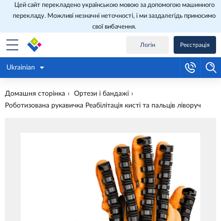
Цей сайт перекладено українською мовою за допомогою машинного
перекладу. Можливі незначні неточності, і ми заздалегідь приносимо
свої вибачення.
Логін
Реєстрація
Ukrainian
Домашня сторінка
Ортези і бандажі
Роботизована рукавичка Реабілітація кисті та пальців ліворуч