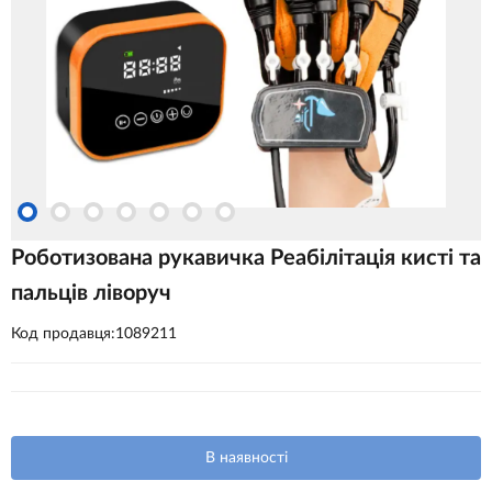
Роботизована рукавичка Реабілітація кисті та
пальців ліворуч
Код продавця:1089211
В наявності