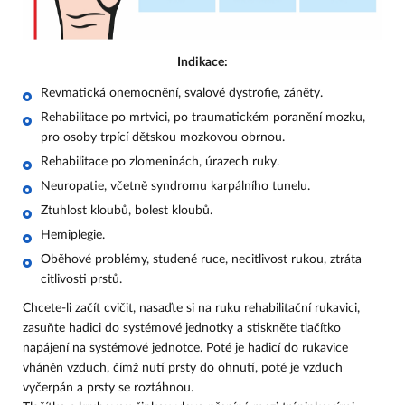
Indikace:
Revmatická onemocnění, svalové dystrofie, záněty.
Rehabilitace po mrtvici, po traumatickém poranění mozku,
pro osoby trpící dětskou mozkovou obrnou.
Rehabilitace po zlomeninách, úrazech ruky.
Neuropatie, včetně syndromu karpálního tunelu.
Ztuhlost kloubů, bolest kloubů.
Hemiplegie.
Oběhové problémy, studené ruce, necitlivost rukou, ztráta
citlivosti prstů.
Chcete-li začít cvičit, nasaďte si na ruku rehabilitační rukavici,
zasuňte hadici do systémové jednotky a stiskněte tlačítko
napájení na systémové jednotce. Poté je hadicí do rukavice
vháněn vzduch, čímž nutí prsty do ohnutí, poté je vzduch
vyčerpán a prsty se roztáhnou.