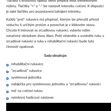
Tlačítko s kruhovou šipkou vlevo přepíná mezi tréninkovými
režimy. Tlačítky "+" a "-" lze nastavit intenzitu cvičení. K dispozici
je také tlačítko pro pozastavení/zahájení tréninku.
Každý "prst" rukavice má přepínač, kterým lze přerušit přívod
vzduchu k určitým prstům a ponechat je v klidovém stavu.
Chcete-li trénovat se zrcadlovou rukavicí, vyberte režim
označený obrázkem dvou dlaní. Poté stiskněte a uvolněte ruku v
zrcadlové rukavici a ruka v rehabilitační rukavici bude tyto
činnosti opakovat.
Sada obsahuje:
rehabilitační rukavice
“zrcadlová” rukavice
systémová jednotka
nabíječka pro systémovou jednotku a "zrcadlovou" rukavici
míč na cvičení rukou
výměnný hadicový nástavec