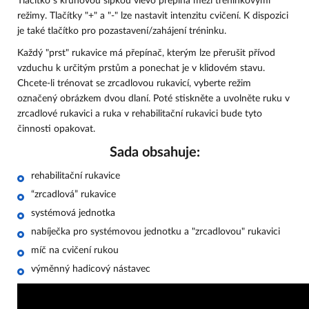
Tlačítko s kruhovou šipkou vlevo přepíná mezi tréninkovými
režimy. Tlačítky "+" a "-" lze nastavit intenzitu cvičení. K dispozici
je také tlačítko pro pozastavení/zahájení tréninku.
Každý "prst" rukavice má přepínač, kterým lze přerušit přívod
vzduchu k určitým prstům a ponechat je v klidovém stavu.
Chcete-li trénovat se zrcadlovou rukavicí, vyberte režim
označený obrázkem dvou dlaní. Poté stiskněte a uvolněte ruku v
zrcadlové rukavici a ruka v rehabilitační rukavici bude tyto
činnosti opakovat.
Sada obsahuje:
rehabilitační rukavice
“zrcadlová” rukavice
systémová jednotka
nabíječka pro systémovou jednotku a "zrcadlovou" rukavici
míč na cvičení rukou
výměnný hadicový nástavec