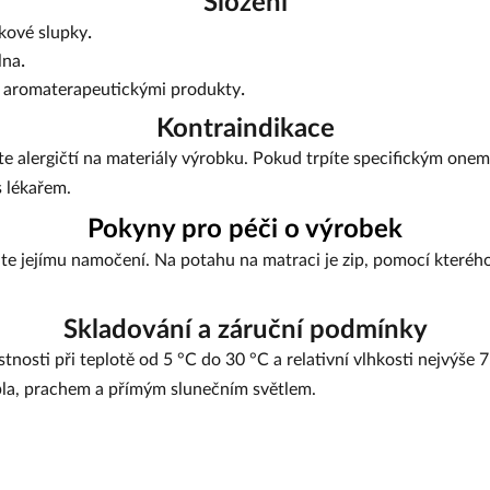
Složení
.
kové slupky
.
lna
.
 aromaterapeutickými produkty
Kontraindikace
te alergičtí na materiály výrobku. Pokud trpíte specifickým one
s lékařem.
Pokyny pro péči o výrobek
te jejímu namočení. Na potahu na matraci je zip, pomocí kteréh
Skladování a záruční podmínky
tnosti při teplotě od 5 °C do 30 °C a relativní vlhkosti nejvýše 
pla, prachem a přímým slunečním světlem.