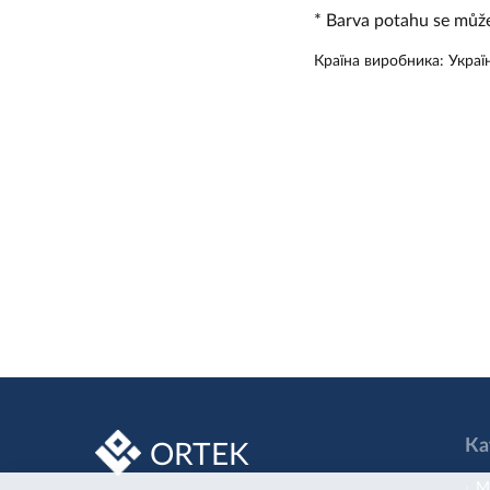
*
Barva potahu se může
Країна виробника: Украї
Ка
ORTEK
М