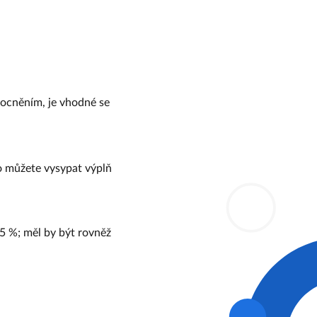
mocněním, je vhodné se
o můžete vysypat výplň
75 %; měl by být rovněž