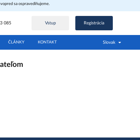
 vopred sa ospravedlňujeme.
3 085
Vstup
Registrácia
Slovak
ČLÁNKY
KONTAKT
vateľom