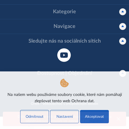
Kategorie
Navigace
Sledujte nás na sociálních sítích
Dostupnost | Objednání
Na našem webu používáme soubory cookie, které nám pomáhají
zlepšovat tento web
Ochrana dat.
Ortek - Velkoobchod s ortopedickým zbožím
Odmítnout
Nastavení
Akceptovat
Dobrý den! Toto je web pro velkoobchodníky. Ceny, prodeje a
objednávkové formuláře lze zobrazit až po
registraci
Cookie Setting