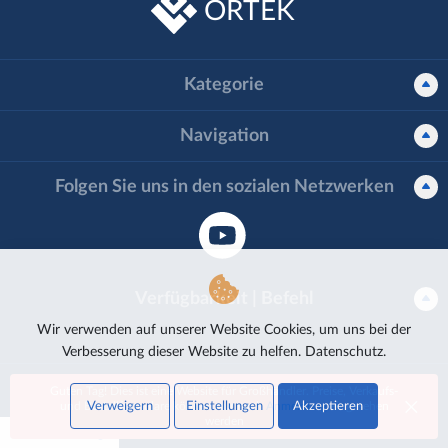
ORTEK
Kategorie
Navigation
Folgen Sie uns in den sozialen Netzwerken
Verfügbarkeit | Befehl
Wir verwenden auf unserer Website Cookies, um uns bei der
Verbesserung dieser Website zu helfen.
Datenschutz.
Guten Tag! Dies ist eine Website für Großhändler. Preise, Verkaufs-
Ortek - Großhandel mit orthopädischen Artikeln
Verweigern
Einstellungen
Akzeptieren
und Bestellformulare können nur nach
Anmeldung
eingesehen
werden
Cookie Setting